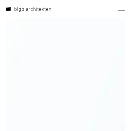
Direkt zum Inhalt wechseln
blgp architekten