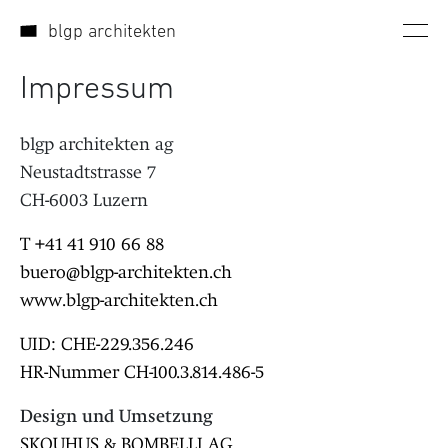
Direkt zum Inhalt wechseln
blgp architekten
Impressum & Datenschutz
Impressum
blgp architekten ag
Neustadtstrasse 7
CH-6003 Luzern
T +41 41 910 66 88
buero@blgp-architekten.ch
www.blgp-architekten.ch
UID: CHE
-229.356.246
HR-Nummer CH-100.3.814.486-5
Design und Umsetzung
SKOUHUS & BOMBELLI AG