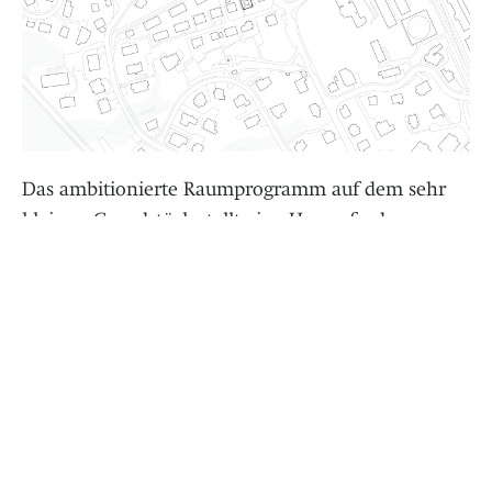
Das ambitionierte Raumprogramm auf dem sehr
kleinen Grundstück stellt eine Herausforderung
dar: Neben vielen Sonderräumen im Erdgeschoss
und in den zwei Untergeschossen werden drei
unterschiedlich grosse Wohnungen angeboten,
zudem entsteht eine anspruchsvolle
Attikawohnung für die Bauherrschaft. Mit der
gewählten Dachform kann das Programm der
Attikawohnung auf mehreren Ebenen realisiert
werden. Im Vordergrund der Umgebungsgestaltung